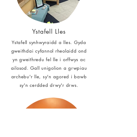
Ystafell Lles
Ystafell synhwyraidd a lles. Gyda
gweithdai cyfannol rheolaidd ond
yn gweithredu fel lle i orffwys ac
ailosod. Gall unigolion a grwpiau
archebu'r lle, sy'n agored i bawb
sy'n cerdded drwy'r drws.