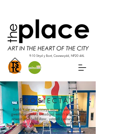
9-10 Stryd y Bont, Casnewydd, NP20 4AL
PROSIECTAU
Bydd Y Lle yn cynnwys mannau perfformio a
gweithdai, gofod creadigol wedi’i adeiladu a’i
arwain gan bobl ifanc, ystafell synhwyraidd a
llesiant, artistiaid preswyl a llawer mwy.