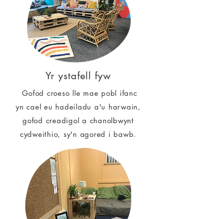
Yr ystafell fyw
Gofod croeso lle mae pobl ifanc
yn cael eu hadeiladu a'u harwain,
gofod creadigol a chanolbwynt
cydweithio, sy'n agored i bawb.