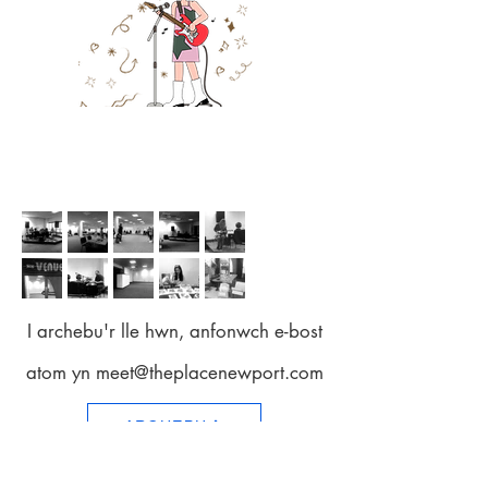
CERDDORIAETH FYW/ GWEITHDAI/
ARDDANGOSFEYDD CELF / LLOGI
YSTAFELLOEDD
I archebu'r lle hwn, anfonwch e-bost
atom yn
meet@theplacenewport.com
ARCHEBU